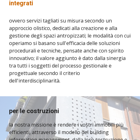
integrati
ovvero servizi tagliati su misura secondo un 
approccio olistico, dedicati alla creazione e alla 
gestione degli spazi antropizzati; le modalità con cui 
operiamo si basano sull'efficacia delle soluzioni 
procedurali e tecniche, pensate anche con spirito 
innovativo; il valore aggiunto è dato dalla sinergia 
tra tutti i soggetti del processo gestionale e 
progettuale secondo il criterio 
dell'interdisciplinarità.
per le costruzioni
la nostra missione è rendere i vostri immobili più 
efficienti, attraverso il modello del building 
information management, dalla loro costruzione e 